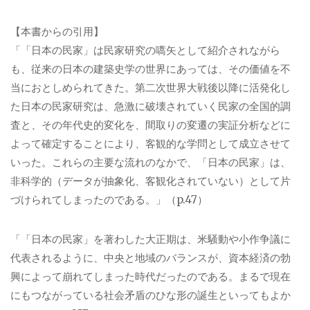
【本書からの引用】
「「日本の民家」は民家研究の嚆矢として紹介されながら
も、従来の日本の建築史学の世界にあっては、その価値を不
当におとしめられてきた。第二次世界大戦後以降に活発化し
た日本の民家研究は、急激に破壊されていく民家の全国的調
査と、その年代史的変化を、間取りの変遷の実証分析などに
よって確定することにより、客観的な学問として成立させて
いった。これらの主要な流れのなかで、「日本の民家」は、
非科学的（データが抽象化、客観化されていない）として片
づけられてしまったのである。」（p.47）
「「日本の民家」を著わした大正期は、米騒動や小作争議に
代表されるように、中央と地域のバランスが、資本経済の勃
興によって崩れてしまった時代だったのである。まるで現在
にもつながっている社会矛盾のひな形の誕生といってもよか