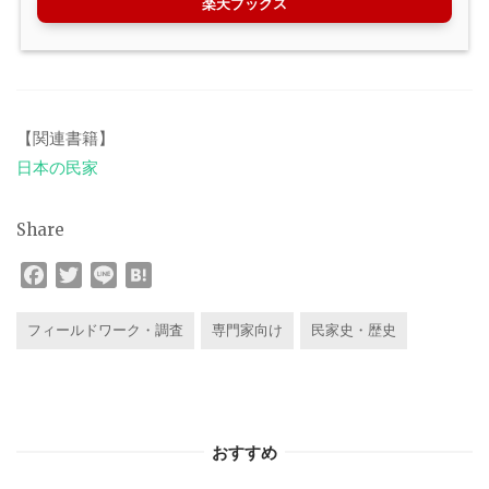
楽天ブックス
【関連書籍】
日本の民家
Share
F
T
L
H
a
w
i
a
c
i
n
t
フィールドワーク・調査
専門家向け
民家史・歴史
e
t
e
e
b
t
n
o
e
a
o
r
おすすめ
k