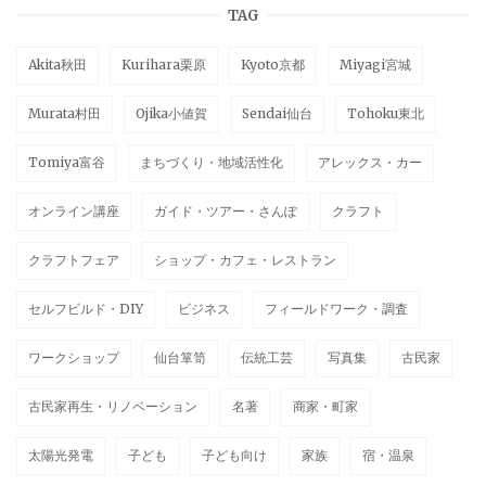
TAG
Akita秋田
Kurihara栗原
Kyoto京都
Miyagi宮城
Murata村田
Ojika小値賀
Sendai仙台
Tohoku東北
Tomiya富谷
まちづくり・地域活性化
アレックス・カー
オンライン講座
ガイド・ツアー・さんぽ
クラフト
クラフトフェア
ショップ・カフェ・レストラン
セルフビルド・DIY
ビジネス
フィールドワーク・調査
ワークショップ
仙台箪笥
伝統工芸
写真集
古民家
古民家再生・リノベーション
名著
商家・町家
太陽光発電
子ども
子ども向け
家族
宿・温泉