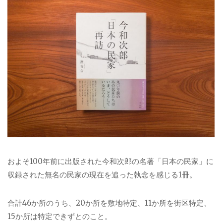
およそ100年前に出版された今和次郎の名著「日本の民家」に
収録された無名の民家の現在を追った執念を感じる1冊。
合計46か所のうち、20か所を敷地特定、11か所を街区特定、
15か所は特定できずとのこと。