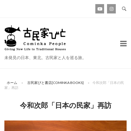
コ
ン
テ
ン
ホ
ツ
ー
へ
ム
ス
未発見の日本、東北。古民家と人を巡る旅。
キ
ッ
プ
ホーム
»
古民家びと書店[COMINKA BOOKS]
»
今和次郎「日本の民
家」再訪
今和次郎「日本の民家」再訪