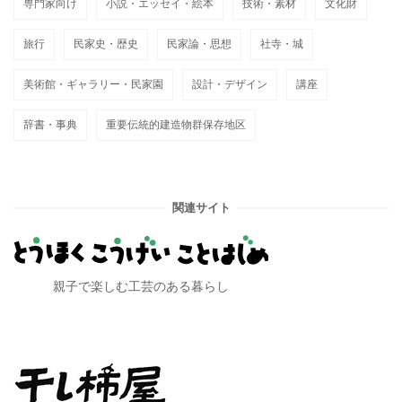
専門家向け
小説・エッセイ・絵本
技術・素材
文化財
旅行
民家史・歴史
民家論・思想
社寺・城
美術館・ギャラリー・民家園
設計・デザイン
講座
辞書・事典
重要伝統的建造物群保存地区
関連サイト
親子で楽しむ工芸のある暮らし