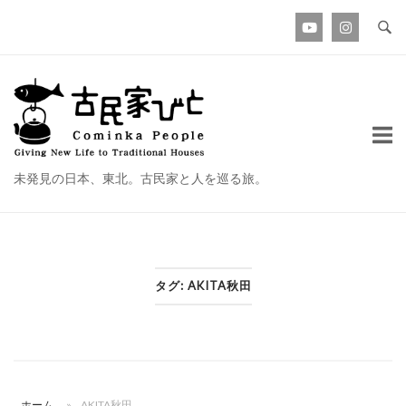
コ
ン
テ
ン
ホ
ツ
ー
へ
ム
ス
未発見の日本、東北。古民家と人を巡る旅。
キ
ッ
プ
タグ:
AKITA秋田
ホーム
»
AKITA秋田