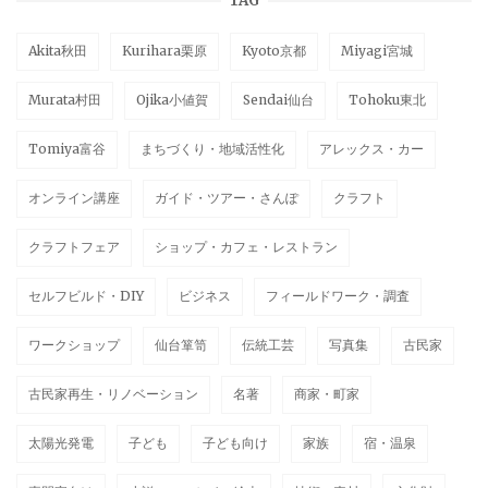
TAG
Akita秋田
Kurihara栗原
Kyoto京都
Miyagi宮城
Murata村田
Ojika小値賀
Sendai仙台
Tohoku東北
Tomiya富谷
まちづくり・地域活性化
アレックス・カー
オンライン講座
ガイド・ツアー・さんぽ
クラフト
クラフトフェア
ショップ・カフェ・レストラン
セルフビルド・DIY
ビジネス
フィールドワーク・調査
ワークショップ
仙台箪笥
伝統工芸
写真集
古民家
古民家再生・リノベーション
名著
商家・町家
太陽光発電
子ども
子ども向け
家族
宿・温泉