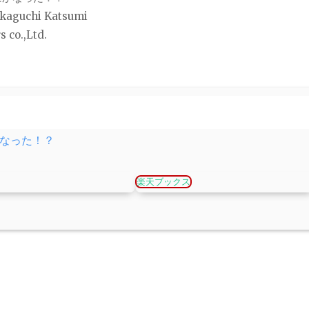
guchi Katsumi
o.,Ltd.
かなった！？
楽天ブックス