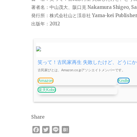
著者名：中山茂大、阪口克 Nakamura Shigeo, Saka
発行所：株式会社山と渓谷社 Yama-kei Publishers c
出版年：2012
笑って！古民家再生 失敗したけど、どうに
古民家びとは、Amazon.co.jpアソシエイトメンバーです。
Amazon
Kindle
楽天Kobo
Share
F
T
L
H
a
w
i
a