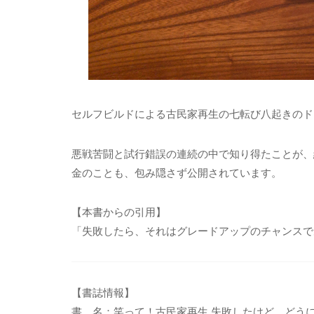
セルフビルドによる古民家再生の七転び八起きのド
悪戦苦闘と試行錯誤の連続の中で知り得たことが、
金のことも、包み隠さず公開されています。
【本書からの引用】
「失敗したら、それはグレードアップのチャンスであ
【書誌情報】
書 名：笑って！古民家再生 失敗したけど、どう