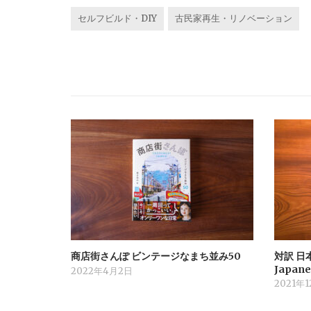
c
i
n
t
セルフビルド・DIY
古民家再生・リノベーション
e
t
e
e
b
t
n
o
e
a
o
r
k
商店街さんぽ ビンテージなまち並み50
対訳 日本
Japane
2022年4月2日
2021年1