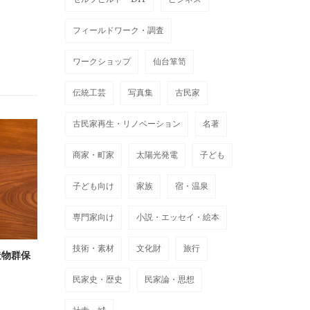
フィールドワーク・調査
ワークショップ
仙台箪笥
伝統工芸
写真集
古民家
古民家再生・リノベーション
名著
商家・町家
太陽光発電
子ども
子ども向け
家族
宿・温泉
専門家向け
小説・エッセイ・絵本
技術・素材
文化財
旅行
造物群保
民家史・歴史
民家論・思想