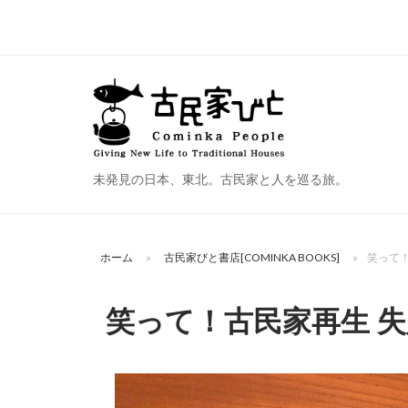
コ
ン
テ
ン
ホ
ツ
ー
へ
ム
ス
未発見の日本、東北。古民家と人を巡る旅。
キ
ッ
プ
ホーム
»
古民家びと書店[COMINKA BOOKS]
»
笑って！
笑って！古民家再生 