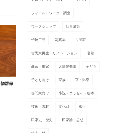
フィールドワーク・調査
ワークショップ
仙台箪笥
伝統工芸
写真集
古民家
古民家再生・リノベーション
名著
商家・町家
太陽光発電
子ども
子ども向け
家族
宿・温泉
造物群保
専門家向け
小説・エッセイ・絵本
技術・素材
文化財
旅行
民家史・歴史
民家論・思想