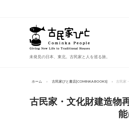
コ
ン
テ
ン
ホ
ツ
ー
へ
ム
ス
未発見の日本、東北。古民家と人を巡る旅。
キ
ッ
プ
ホーム
»
古民家びと書店[COMINKA BOOKS]
»
古民家・
古民家・文化財建造物再
能