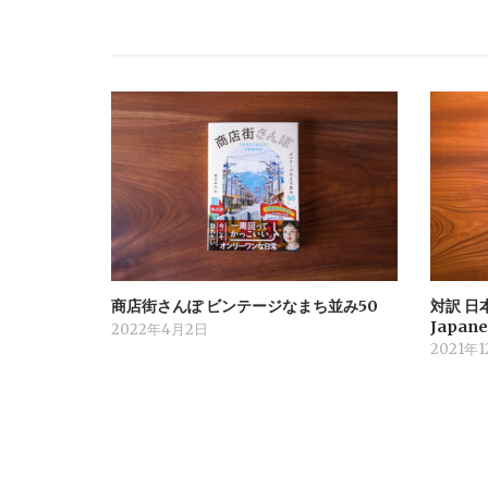
k
商店街さんぽ ビンテージなまち並み50
対訳 日本
Japane
2022年4月2日
2021年1