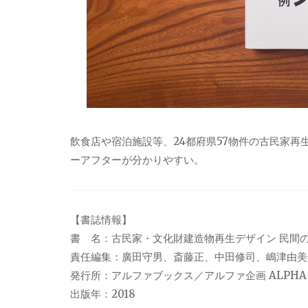
飲食店や宿泊施設等、24都府県57物件の古民家
ーアフターが分かりやすい。
【書誌情報】
書 名：古民家・文化財建造物再生デザイン 民間の
責任編集：廣田守男、斎藤正、中田修司、嶋津由美
発行所：アルファブックス／アルファ企画 ALPHA Plan
出版年：2018