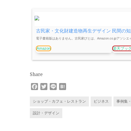
古民家・文化財建造物再生デザイン 民間の知
電子書籍版はありません。古民家びとは、Amazon.co.jpアソシ
Amazon
楽天ブッ
Share
F
T
L
H
a
w
i
a
c
i
n
t
ショップ・カフェ・レストラン
ビジネス
事例集
e
t
e
e
設計・デザイン
b
t
n
o
e
a
o
r