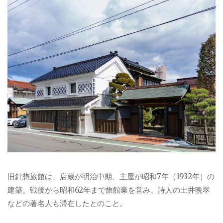
旧針惣旅館は、店蔵が明治中期、主屋が昭和7年（1932年）の
建築。戦後から昭和62年まで旅館業を営み、詩人の土井晩翠
などの著名人も滞在したとのこと。