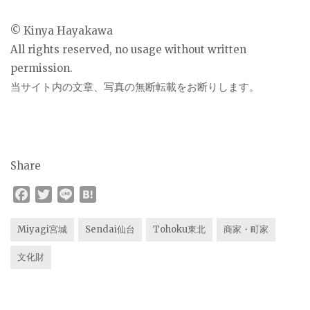
© Kinya Hayakawa
All rights reserved, no usage without written
permission.
当サイト内の文章、写真の無断転載をお断りします。
Share
F
T
L
H
a
w
i
a
c
i
n
t
Miyagi宮城
Sendai仙台
Tohoku東北
商家・町家
e
t
e
e
文化財
b
t
n
o
e
a
o
r