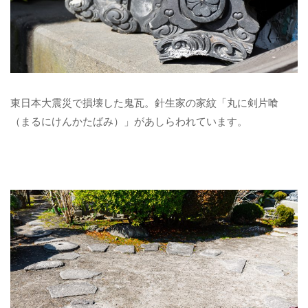
東日本大震災で損壊した鬼瓦。針生家の家紋「丸に剣片喰
（まるにけんかたばみ）」があしらわれています。