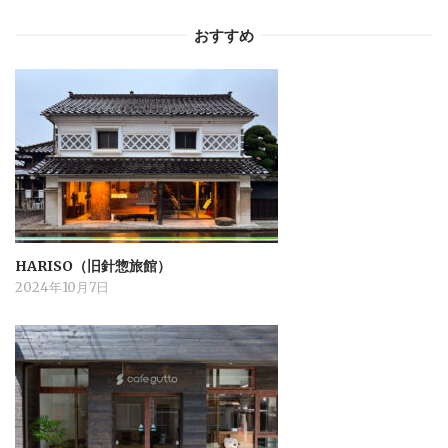
k
おすすめ
HARISO（旧針惣旅館）
2024年10月7日