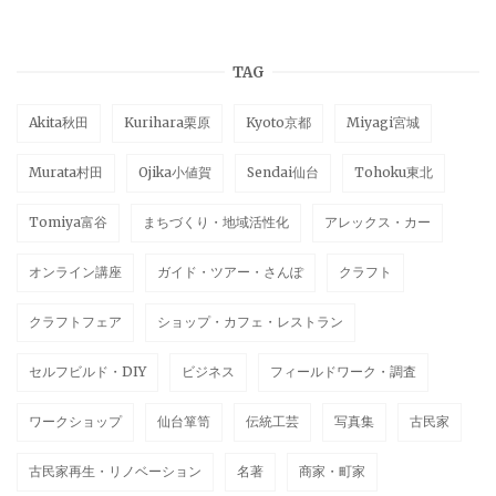
TAG
Akita秋田
Kurihara栗原
Kyoto京都
Miyagi宮城
Murata村田
Ojika小値賀
Sendai仙台
Tohoku東北
Tomiya富谷
まちづくり・地域活性化
アレックス・カー
オンライン講座
ガイド・ツアー・さんぽ
クラフト
クラフトフェア
ショップ・カフェ・レストラン
セルフビルド・DIY
ビジネス
フィールドワーク・調査
ワークショップ
仙台箪笥
伝統工芸
写真集
古民家
古民家再生・リノベーション
名著
商家・町家