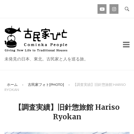
コ
ン
テ
ン
ホ
ツ
ー
へ
ム
ス
未発見の日本、東北。古民家と人を巡る旅。
キ
ッ
プ
ホーム
»
古民家フォト[PHOTO]
»
【調査実績】旧針惣旅館 HARISO
RYOKAN
【調査実績】旧針惣旅館 Hariso
Ryokan