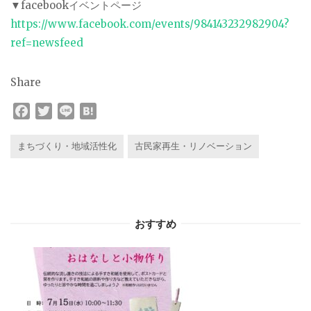
▼facebookイベントページ
https://www.facebook.com/events/984143232982904?
ref=newsfeed
Share
F
T
L
H
a
w
i
a
c
i
n
t
まちづくり・地域活性化
古民家再生・リノベーション
e
t
e
e
b
t
n
o
e
a
o
r
おすすめ
k