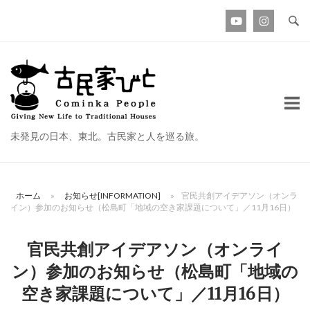
コ
ン
テ
ン
ホ
ツ
ー
へ
ム
ス
未発見の日本、東北。古民家と人を巡る旅。
キ
ッ
プ
ホーム
»
お知らせ[INFORMATION]
»
官民共創アイデアソン（オンラ
イン）参加のお知らせ（松島町「地域の空き家課題について」／11月16日）
官民共創アイデアソン（オンライ
ン）参加のお知らせ（松島町「地域の
空き家課題について」／11月16日）