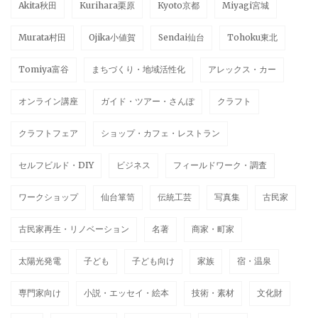
Akita秋田
Kurihara栗原
Kyoto京都
Miyagi宮城
Murata村田
Ojika小値賀
Sendai仙台
Tohoku東北
Tomiya富谷
まちづくり・地域活性化
アレックス・カー
オンライン講座
ガイド・ツアー・さんぽ
クラフト
クラフトフェア
ショップ・カフェ・レストラン
セルフビルド・DIY
ビジネス
フィールドワーク・調査
ワークショップ
仙台箪笥
伝統工芸
写真集
古民家
古民家再生・リノベーション
名著
商家・町家
太陽光発電
子ども
子ども向け
家族
宿・温泉
専門家向け
小説・エッセイ・絵本
技術・素材
文化財