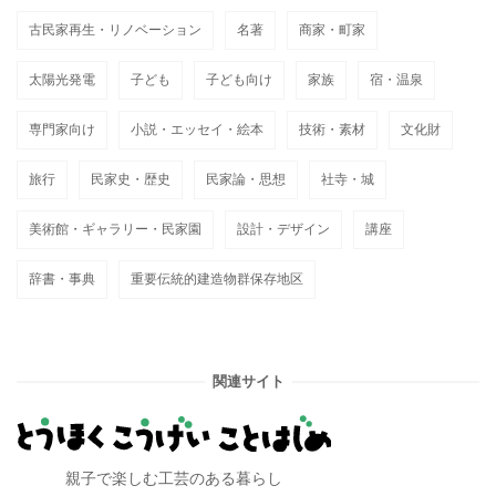
古民家再生・リノベーション
名著
商家・町家
太陽光発電
子ども
子ども向け
家族
宿・温泉
専門家向け
小説・エッセイ・絵本
技術・素材
文化財
旅行
民家史・歴史
民家論・思想
社寺・城
美術館・ギャラリー・民家園
設計・デザイン
講座
辞書・事典
重要伝統的建造物群保存地区
関連サイト
親子で楽しむ工芸のある暮らし