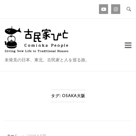
コ
ン
テ
ン
ホ
ツ
ー
へ
ム
ス
未発見の日本、東北。古民家と人を巡る旅。
キ
ッ
プ
タグ:
OSAKA大阪
ホーム
»
OSAKA大阪