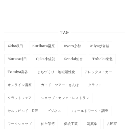
TAG
Akita秋田
Kurihara栗原
Kyoto京都
Miyagi宮城
Murata村田
Ojika小値賀
Sendai仙台
Tohoku東北
Tomiya富谷
まちづくり・地域活性化
アレックス・カー
オンライン講座
ガイド・ツアー・さんぽ
クラフト
クラフトフェア
ショップ・カフェ・レストラン
セルフビルド・DIY
ビジネス
フィールドワーク・調査
ワークショップ
仙台箪笥
伝統工芸
写真集
古民家